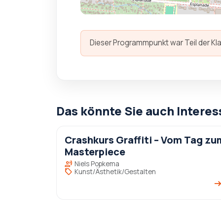
Dieser Programmpunkt war Teil der Kla
Das könnte Sie auch Interes
Crashkurs Graffiti – Vom Tag zu
Masterpiece
record_voice_over
Niels Popkema
sell
Kunst/Ästhetik/Gestalten
arrow_right