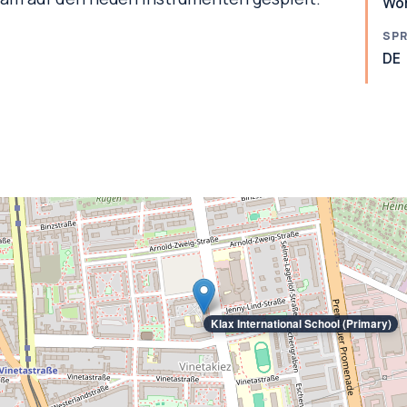
Wo
SP
DE
Klax International School (Primary)