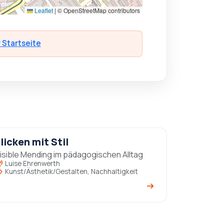
Leaflet
|
© OpenStreetMap contributors
 Startseite
licken mit Stil
isible Mending im pädagogischen Alltag
ce_over
Luise Ehrenwerth
ll
Kunst/Ästhetik/Gestalten, Nachhaltigkeit
arrow_right_alt