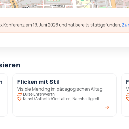
x Konferenz am 19. Juni 2026 und hat bereits stattgefunden.
Zur
sieren
m
Flicken mit Stil
F
Visible Mending im pädagogischen Alltag
V
record_voice_over
record_voi
Luise Ehrenwerth
sell
se
Kunst/Ästhetik/Gestalten, Nachhaltigkeit
_alt
arrow_right_alt