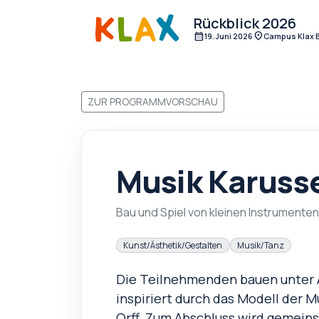
Rückblick 2026
calendar_month
location_on
19. Juni 2026
Campus Klax B
ZUR PROGRAMMVORSCHAU
Musik Karusse
Bau und Spiel von kleinen Instrumenten
Kunst/Ästhetik/Gestalten
Musik/Tanz
Die Teilnehmenden bauen unter A
inspiriert durch das Modell der
Orff. Zum Abschluss wird gemein