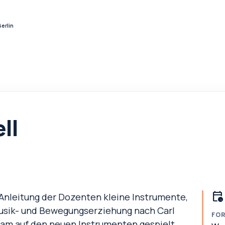
erlin
ll
calendar_clock
nleitung der Dozenten kleine Instrumente,
 Musik- und Bewegungserziehung nach Carl
FO
sam auf den neuen Instrumenten gespielt.