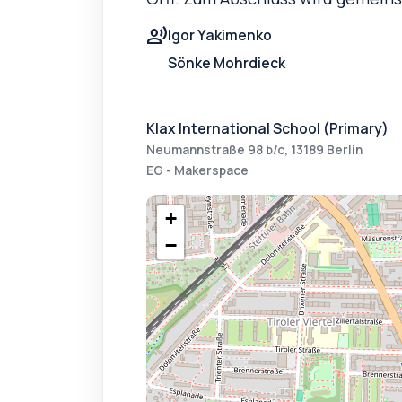
record_voice_over
Igor Yakimenko
Sönke Mohrdieck
Klax International School (Primary)
Neumannstraße 98 b/c, 13189 Berlin
EG - Makerspace
+
−