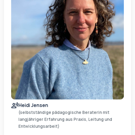
record_voice_over
Heidi Jensen
(selbstständige pädagogische Beraterin mit
langjähriger Erfahrung aus Praxis, Leitung und
Entwicklungsarbeit)