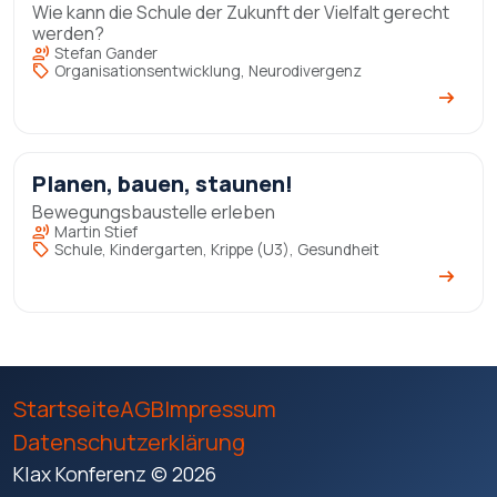
Wie kann die Schule der Zukunft der Vielfalt gerecht
werden?
record_voice_over
Stefan Gander
sell
Organisationsentwicklung, Neurodivergenz
arrow_right_alt
Planen, bauen, staunen!
Bewegungsbaustelle erleben
record_voice_over
Martin Stief
sell
Schule, Kindergarten, Krippe (U3), Gesundheit
arrow_right_alt
Startseite
AGB
Impressum
Datenschutzerklärung
Klax Konferenz © 2026