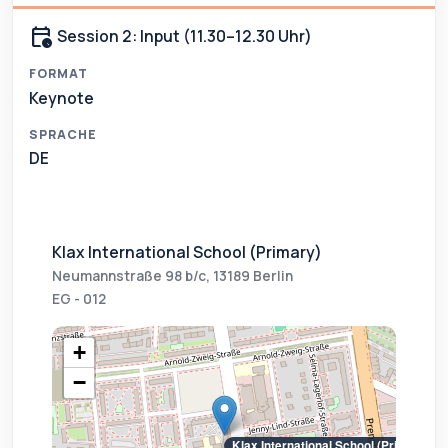
calendar_clock
Session 2: Input (11.30–12.30 Uhr)
FORMAT
Keynote
SPRACHE
DE
Klax International School (Primary)
Neumannstraße 98 b/c, 13189 Berlin
EG - 012
+
−
Klax International School (Primary)