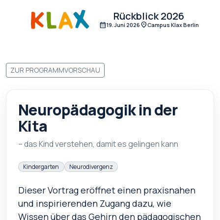
Rückblick 2026
calendar_month
location_on
19. Juni 2026
Campus Klax Berlin
ZUR PROGRAMMVORSCHAU
Neuropädagogik in der
Kita
– das Kind verstehen, damit es gelingen kann
Kindergarten
Neurodivergenz
Dieser Vortrag eröffnet einen praxisnahen
und inspirierenden Zugang dazu, wie
Wissen über das Gehirn den pädagogischen