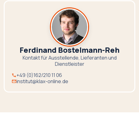
Ferdinand Bostelmann-Reh
Kontakt für Ausstellende, Lieferanten und
Dienstleister
+49 (0)162/210 11 06
call
institut@klax-online.de
mail