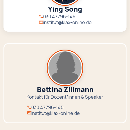
Ying Song
030 47796-145
call
institut@klax-online.de
mail
Bettina Zillmann
Kontakt für Dozent*innen & Speaker
030 47796-145
call
institut@klax-online.de
mail