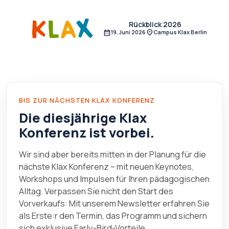
Rückblick 2026
calendar_month
location_on
19. Juni 2026
Campus Klax Berlin
BIS ZUR NÄCHSTEN KLAX KONFERENZ
Die diesjährige Klax
Konferenz ist vorbei.
Wir sind aber bereits mitten in der Planung für die
nächste Klax Konferenz – mit neuen Keynotes,
Workshops und Impulsen für Ihren pädagogischen
Alltag. Verpassen Sie nicht den Start des
Vorverkaufs: Mit unserem Newsletter erfahren Sie
als Erste:r den Termin, das Programm und sichern
sich exklusive Early-Bird-Vorteile.